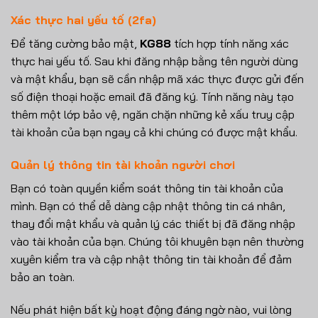
Xác thực hai yếu tố (2fa)
Để tăng cường bảo mật,
KG88
tích hợp tính năng xác
thực hai yếu tố. Sau khi đăng nhập bằng tên người dùng
và mật khẩu, bạn sẽ cần nhập mã xác thực được gửi đến
số điện thoại hoặc email đã đăng ký. Tính năng này tạo
thêm một lớp bảo vệ, ngăn chặn những kẻ xấu truy cập
tài khoản của bạn ngay cả khi chúng có được mật khẩu.
Quản lý thông tin tài khoản người chơi
Bạn có toàn quyền kiểm soát thông tin tài khoản của
mình. Bạn có thể dễ dàng cập nhật thông tin cá nhân,
thay đổi mật khẩu và quản lý các thiết bị đã đăng nhập
vào tài khoản của bạn. Chúng tôi khuyên bạn nên thường
xuyên kiểm tra và cập nhật thông tin tài khoản để đảm
bảo an toàn.
Nếu phát hiện bất kỳ hoạt động đáng ngờ nào, vui lòng