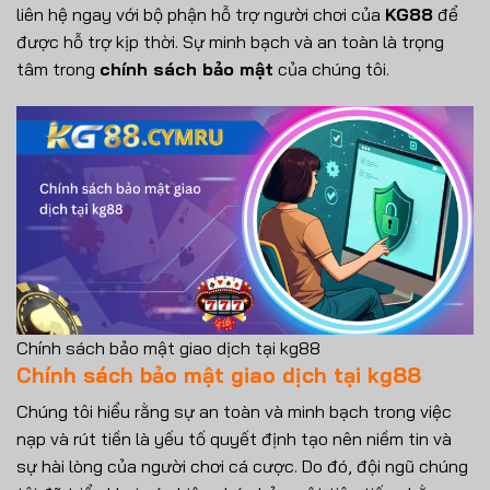
liên hệ ngay với bộ phận hỗ trợ người chơi của
KG88
để
được hỗ trợ kịp thời. Sự minh bạch và an toàn là trọng
tâm trong
chính sách bảo mật
của chúng tôi.
Chính sách bảo mật giao dịch tại kg88
Chính sách bảo mật giao dịch tại kg88
Chúng tôi hiểu rằng sự an toàn và minh bạch trong việc
nạp và rút tiền là yếu tố quyết định tạo nên niềm tin và
sự hài lòng của người chơi cá cược. Do đó, đội ngũ chúng