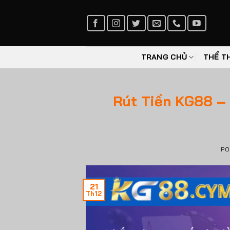
Skip
to
content
TRANG CHỦ
THỂ T
Rút Tiền KG88 –
PO
21
Th12