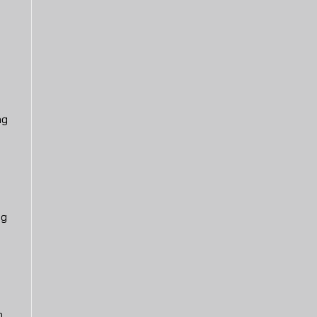
ng
ng
n