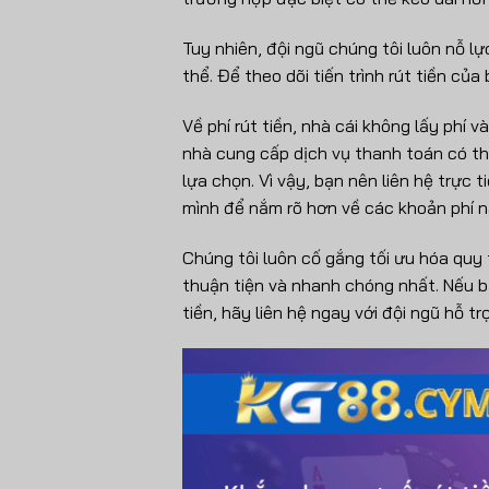
Tuy nhiên, đội ngũ chúng tôi luôn nỗ l
thể. Để theo dõi tiến trình rút tiền của
Về phí rút tiền, nhà cái không lấy phí
nhà cung cấp dịch vụ thanh toán có th
lựa chọn. Vì vậy, bạn nên liên hệ trực
mình để nắm rõ hơn về các khoản phí 
Chúng tôi luôn cố gắng tối ưu hóa quy
thuận tiện và nhanh chóng nhất. Nếu bạ
tiền, hãy liên hệ ngay với đội ngũ hỗ t