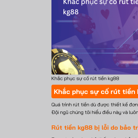
Khắc phục sự cố rút tiền kg88
Khắc phục sự cố rút tiền
Quá trình rút tiền dù được thiết kế đơ
Đội ngũ chúng tôi hiểu điều này và luô
Rút tiền kg88 bị lỗi do bảo t