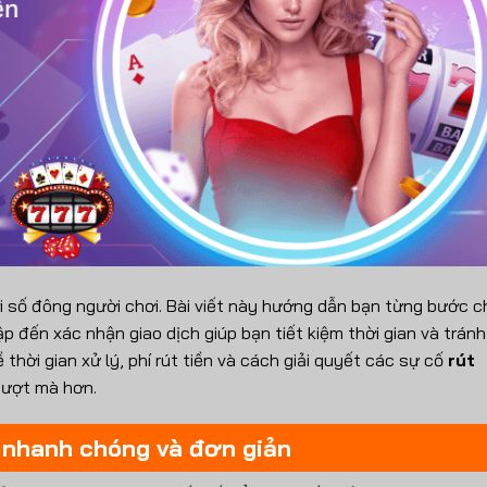
ới số đông người chơi. Bài viết này hướng dẫn bạn từng bước c
 đến xác nhận giao dịch giúp bạn tiết kiệm thời gian và tránh
thời gian xử lý, phí rút tiền và cách giải quyết các sự cố
rút
mượt mà hơn.
 nhanh chóng và đơn giản