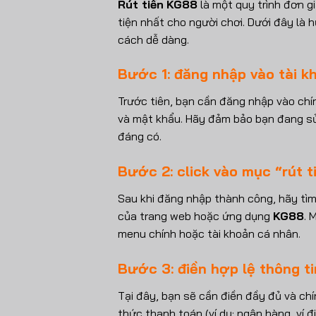
Rút tiền
KG88
là một quy trình đơn g
tiện nhất cho người chơi. Dưới đây là 
cách dễ dàng.
Bước 1: đăng nhập vào tài k
Trước tiên, bạn cần đăng nhập vào chí
và mật khẩu. Hãy đảm bảo bạn đang sử
đáng có.
Bước 2: click vào mục “rút t
Sau khi đăng nhập thành công, hãy tìm
của trang web hoặc ứng dụng
KG88
. 
menu chính hoặc tài khoản cá nhân.
Bước 3: điền hợp lệ thông ti
Tại đây, bạn sẽ cần điền đầy đủ và chí
thức thanh toán (ví dụ: ngân hàng, ví đ